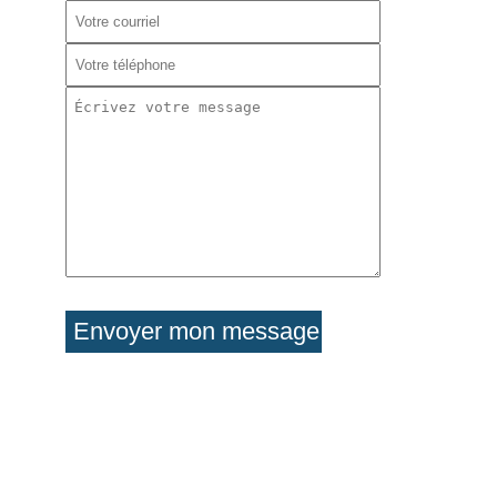
Please
leave
this
field
empty.